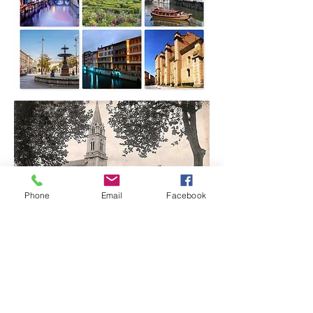
Phone
Email
Facebook
Lieu dit Saint Alary
276, Chemin d'en Ayral
81500 Lavaur, France
+33
(0)5 63 70 24 03
+33
(0)6 40 93 69 12