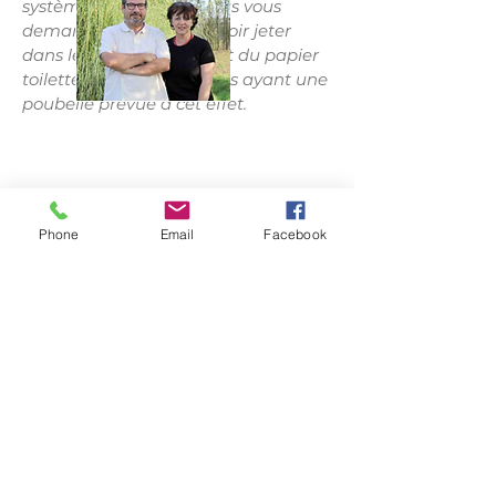
système d’épuration, nous vous
demandons de bien vouloir jeter
dans les WC uniquement du papier
toilette, les autres déchets ayant une
poubelle prévue à cet effet.
Phone
Email
Facebook
Corinne & Bernard
En respect du décret N°
2006-1386
du
15 novembre 2006, il est interdit de