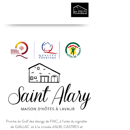
Proche du Golf des étangs de FIAC, à l'orée du vignoble
de GAILLAC
et à la croisée d'ALBI, CASTRES et