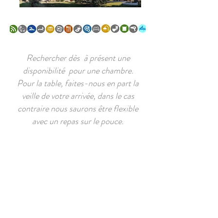
Rechercher dès à présent une
disponibilité pour une chambre.
Pour la table, faites-nous en part la
veille de votre arrivée, dans le cas
contraire nous saurons être flexible
avec un repas sur le pouce.