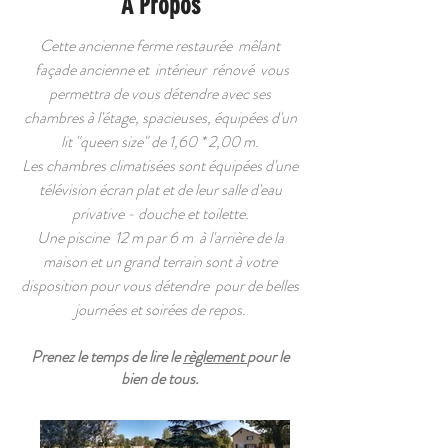
A Propos
Cette ancienne ferme restaurée mêlant
façade ancienne et intérieur rénové vous
permettra de vous détendre avec ses
chambres à l'étage, spacieuses, équipées d'un
lit "queen size" de 1,60 * 2,00 m.
Les chambres climatisées sont équipées d'une
télévision écran plat et de leur salle d'eau
privative - douche et toilette.
Une piscine 12 m par 6 m à l'arrière de la
maison et un grand terrain sont à votre
disposition pour vous détendre pour de belles
journées et soirées de repos.
Prenez le temps de lire le
règlement
pour le
bien de tous.