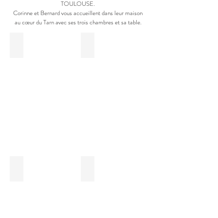
TOULOUSE.
Corinne et Bernard vous accueillent dans leur maison
au cœur du Tarn
avec ses trois chambres et sa table.
Piscine - Saint Alary
Rosiers - Saint Alary
Boules bleus - Saint Alary
Chambre vue - Saint ALary